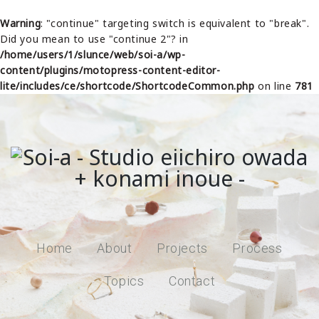
Warning
: "continue" targeting switch is equivalent to "break".
Did you mean to use "continue 2"? in
/home/users/1/slunce/web/soi-a/wp-
content/plugins/motopress-content-editor-
lite/includes/ce/shortcode/ShortcodeCommon.php
on line
781
Home
About
Projects
Process
Topics
Contact