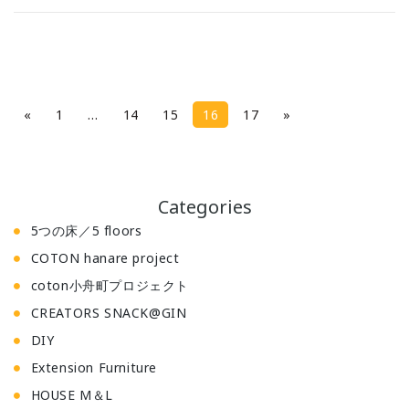
P
«
1
…
14
15
16
17
»
a
g
e
Categories
s
5つの床／5 floors
:
COTON hanare project
coton小舟町プロジェクト
CREATORS SNACK@GIN
DIY
Extension Furniture
HOUSE M＆L