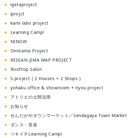
igetaproject
iprojct
kami labo project
Learning Camp!
NINOW
Omitama Project
REIGAN-JIMA MAP PROJECT
Rooftop Salon
S project ( 2 Houses + 2 Shops )
yohaku office & showroom + riyou project
アトリエの土間活用
お知らせ
せんだがやタウンマーケット／Sendagaya Town Market
ダンス・音楽
ツキイチLearning Camp!