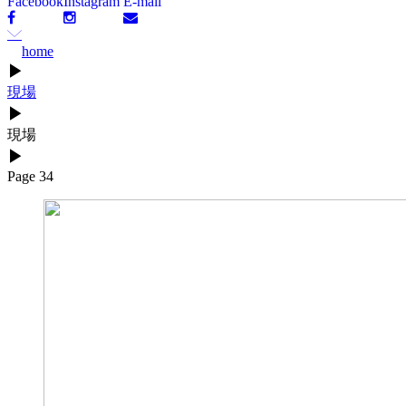
Facebook
Instagram
E-mail
home
▶
現場
▶
現場
▶
Page 34