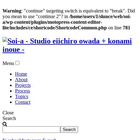
Warning
: "continue" targeting switch is equivalent to "break". Did
you mean to use "continue 2"? in
/home/users/1/slunce/web/soi-
a/wp-content/plugins/motopress-content-editor-
lite/includes/ce/shortcode/ShortcodeCommon.php
on line
781
Menu
Home
About
Projects
Process
Topics
Contact
Close
Search