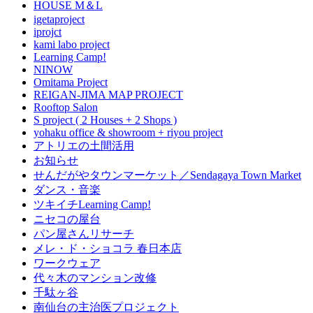
HOUSE M＆L
igetaproject
iprojct
kami labo project
Learning Camp!
NINOW
Omitama Project
REIGAN-JIMA MAP PROJECT
Rooftop Salon
S project ( 2 Houses + 2 Shops )
yohaku office & showroom + riyou project
アトリエの土間活用
お知らせ
せんだがやタウンマーケット／Sendagaya Town Market
ダンス・音楽
ツキイチLearning Camp!
ニセコの屋台
パン屋さんリサーチ
メレ・ド・ショコラ 春日本店
ワークウェア
代々木のマンション改修
千駄ヶ谷
南仙台の主治医プロジェクト