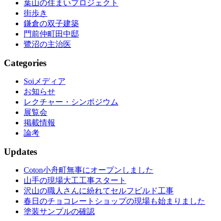
葉山の住まいプロジェクト
街歩き
鎌倉の双子建築
門前仲町田中邸
鷺沼の主治医
Categories
Soiメディア
お知らせ
レクチャー・シンポジウム
展覧会
掲載情報
論考
Updates
Coton小舟町無事にオープンしました
山手の現場大工工事スタート
沢山の職人さんに紛れてセルフビルド工事
春日のチョコレートショップの現場も始まりました
塗装サンプルの確認