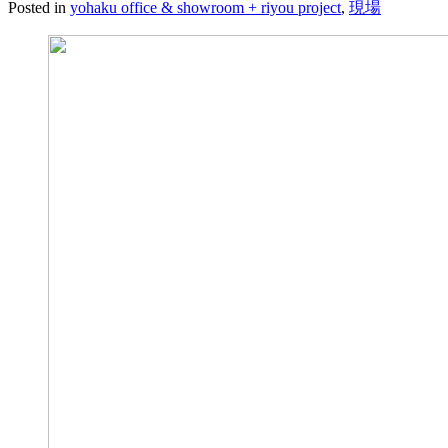
Posted in
yohaku office & showroom + riyou project
,
現場