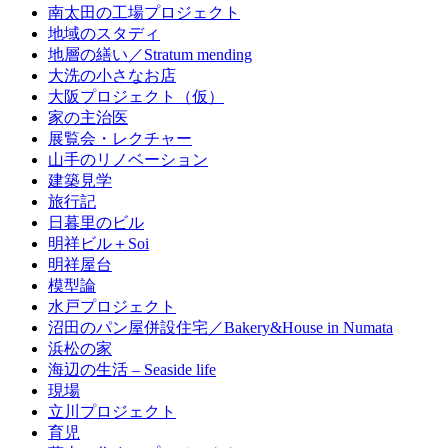
南太田の工場プロジェクト
地域のスタディ
地層の繕い／Stratum mending
大洗の小さなお店
大阪プロジェクト（仮）
家の主治医
展覧会・レクチャー
山手のリノベーション
建築見学
旅行記
日暮里のビル
明祥ビル＋Soi
明祥屋台
模型論
水戸プロジェクト
沼田のパン屋併設住宅／Bakery&House in Numata
浜松の家
海辺の生活 – Seaside life
現場
立川プロジェクト
育児