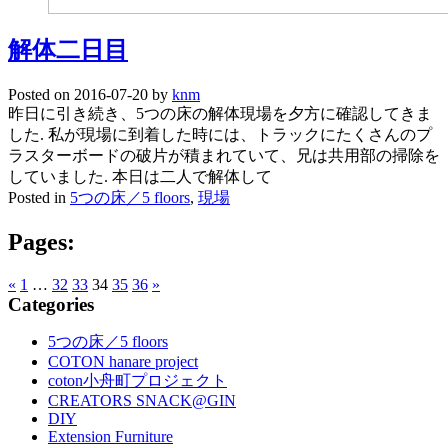
解体二日目
Posted on
2016-07-20
by
knm
昨日に引き続き、5つの床の解体現場を夕方に確認してきま
した. 私が現場に到着した時には、トラックにたくさんのプ
ラスターボードの破片が積まれていて、兄は共用部の掃除を
していました. 本日は二人で解体して
Posted in
5つの床／5 floors
,
現場
Pages:
«
1
…
32
33
34
35
36
»
Categories
5つの床／5 floors
COTON hanare project
coton小舟町プロジェクト
CREATORS SNACK@GIN
DIY
Extension Furniture