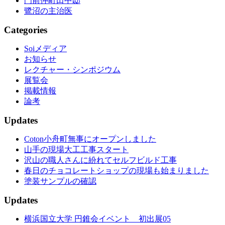
門前仲町田中邸
鷺沼の主治医
Categories
Soiメディア
お知らせ
レクチャー・シンポジウム
展覧会
掲載情報
論考
Updates
Coton小舟町無事にオープンしました
山手の現場大工工事スタート
沢山の職人さんに紛れてセルフビルド工事
春日のチョコレートショップの現場も始まりました
塗装サンプルの確認
Updates
横浜国立大学 円錐会イベント 初出展05