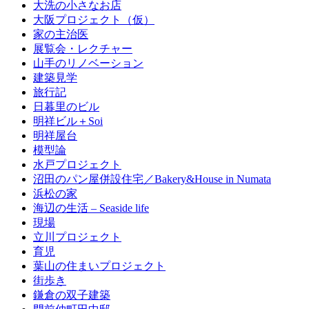
大洗の小さなお店
大阪プロジェクト（仮）
家の主治医
展覧会・レクチャー
山手のリノベーション
建築見学
旅行記
日暮里のビル
明祥ビル＋Soi
明祥屋台
模型論
水戸プロジェクト
沼田のパン屋併設住宅／Bakery&House in Numata
浜松の家
海辺の生活 – Seaside life
現場
立川プロジェクト
育児
葉山の住まいプロジェクト
街歩き
鎌倉の双子建築