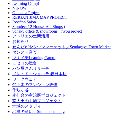
Learning Camp!
NINOW
Omitama Project
REIGAN-JIMA MAP PROJECT
Rooftop Salon
S project ( 2 Houses + 2 Shops )
yohaku office & showroom + riyou project
アトリエの土間活用
お知らせ
せんだがやタウンマーケット／Sendagaya Town Market
ダンス・音楽
ツキイチLearning Camp!
ニセコの屋台
パン屋さんリサーチ
メレ・ド・ショコラ 春日本店
ワークウェア
代々木のマンション改修
千駄ヶ谷
南仙台の主治医プロジェクト
南太田の工場プロジェクト
地域のスタディ
地層の繕い／Stratum mending