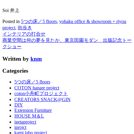
Soi 井上
Posted in
5つの床／5 floors
,
yohaku office & showroom + riyou
project
,
街歩き
インテリアの打合せ
商業空間は何の夢を見たか、東京田園モダン 出版記念トー
クショー
Written by
knm
Categories
5つの床／5 floors
COTON hanare project
coton小舟町プロジェクト
CREATORS SNACK@GIN
DIY
Extension Furniture
HOUSE M＆L
igetaproject
iprojct
kami labo project