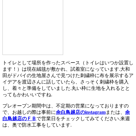
トイレとして場所を作ったスペース（トイレはいつか設置し
ます！）は現在絨毯が敷かれ、試着室になっています.大和
田がドバイの生地屋さんで見つけた刺繍枠に布を展示するア
イデアを渡辺さんに話していたら、さっそく刺繍枠を購入
し、着々と準備をしていました.丸い枠に生地を入れるとと
ってもかわいいですね.
プレオープン期間中は、不定期の営業になっておりますの
で、お越しの際は事前に
余白鳥越店のinstagram
または、
余
白鳥越店のＦＢ
で営業日をチェックしてみてください.来週
は、奥で防水工事をしています.