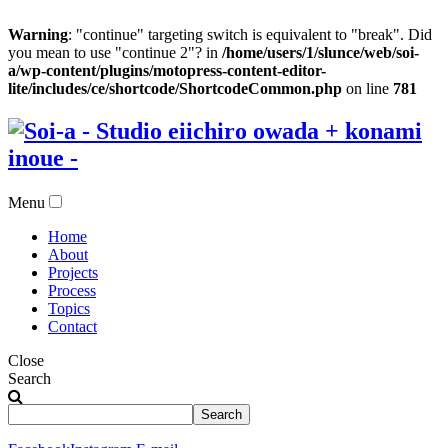
Warning
: "continue" targeting switch is equivalent to "break". Did
you mean to use "continue 2"? in
/home/users/1/slunce/web/soi-
a/wp-content/plugins/motopress-content-editor-
lite/includes/ce/shortcode/ShortcodeCommon.php
on line
781
Menu
Home
About
Projects
Process
Topics
Contact
Close
Search