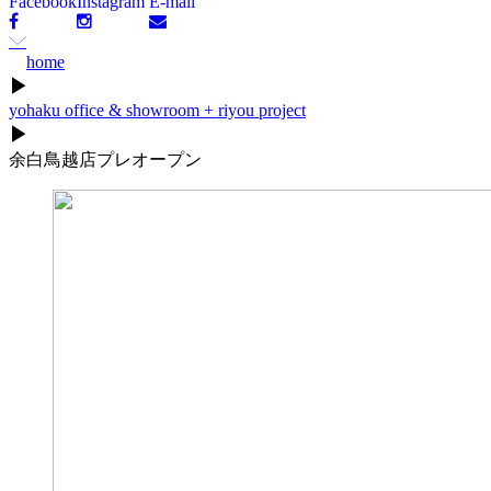
Facebook
Instagram
E-mail
home
▶
yohaku office & showroom + riyou project
▶
余白鳥越店プレオープン