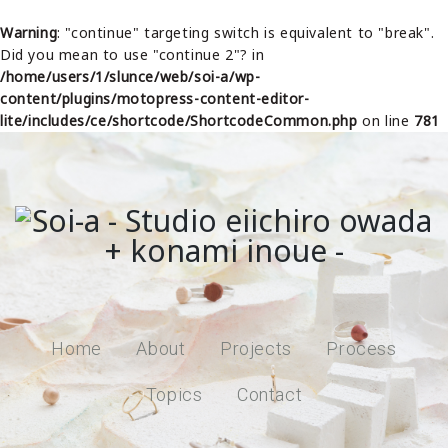
Warning
: "continue" targeting switch is equivalent to "break".
Did you mean to use "continue 2"? in
/home/users/1/slunce/web/soi-a/wp-
content/plugins/motopress-content-editor-
lite/includes/ce/shortcode/ShortcodeCommon.php
on line
781
Home
About
Projects
Process
Topics
Contact