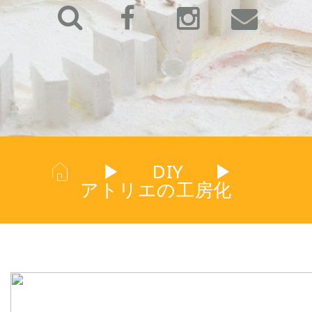
▶
DIY
▶
アトリエの工房化