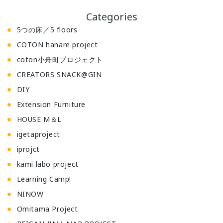
Categories
5つの床／5 floors
COTON hanare project
coton小舟町プロジェクト
CREATORS SNACK@GIN
DIY
Extension Furniture
HOUSE M＆L
igetaproject
iprojct
kami labo project
Learning Camp!
NINOW
Omitama Project