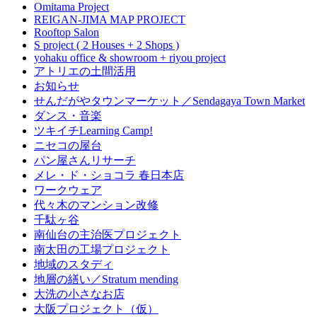
Omitama Project
REIGAN-JIMA MAP PROJECT
Rooftop Salon
S project ( 2 Houses + 2 Shops )
yohaku office & showroom + riyou project
アトリエの土間活用
お知らせ
せんだがやタウンマーケット／Sendagaya Town Market
ダンス・音楽
ツキイチLearning Camp!
ニセコの屋台
パン屋さんリサーチ
メレ・ド・ショコラ 春日本店
ワークウェア
代々木のマンション改修
千駄ヶ谷
南仙台の主治医プロジェクト
南太田の工場プロジェクト
地域のスタディ
地層の繕い／Stratum mending
大洗の小さなお店
大阪プロジェクト（仮）