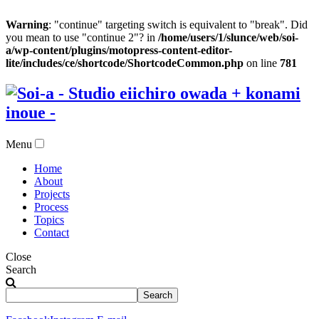
Warning
: "continue" targeting switch is equivalent to "break". Did
you mean to use "continue 2"? in
/home/users/1/slunce/web/soi-
a/wp-content/plugins/motopress-content-editor-
lite/includes/ce/shortcode/ShortcodeCommon.php
on line
781
Menu
Home
About
Projects
Process
Topics
Contact
Close
Search