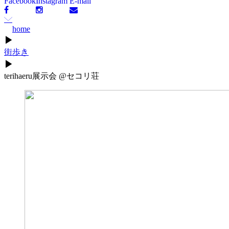
Facebook
Instagram
E-mail
home
▶
街歩き
▶
terihaeru展示会 @セコリ荘