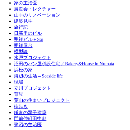
家の主治医
展覧会・レクチャー
山手のリノベーション
建築見学
旅行記
日暮里のビル
明祥ビル＋Soi
明祥屋台
模型論
水戸プロジェクト
沼田のパン屋併設住宅／Bakery&House in Numata
浜松の家
海辺の生活 – Seaside life
現場
立川プロジェクト
育児
葉山の住まいプロジェクト
街歩き
鎌倉の双子建築
門前仲町田中邸
鷺沼の主治医