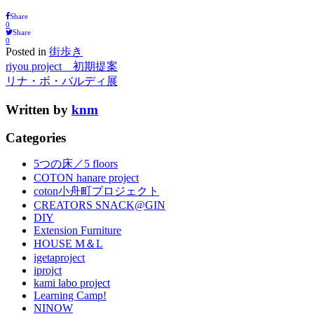
Share
0
Share
0
Posted in
街歩き
riyou project 初期提案
リナ・ボ・バルディ展
Written by
knm
Categories
5つの床／5 floors
COTON hanare project
coton小舟町プロジェクト
CREATORS SNACK@GIN
DIY
Extension Furniture
HOUSE M＆L
igetaproject
iprojct
kami labo project
Learning Camp!
NINOW