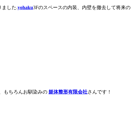
ました.
yohaku
3Fのスペースの内装、内壁を撤去して将来の
は、もちろんお馴染みの
躯体整形有限会社
さんです！