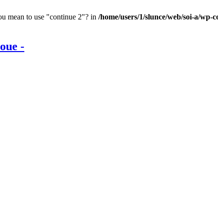
you mean to use "continue 2"? in
/home/users/1/slunce/web/soi-a/wp-c