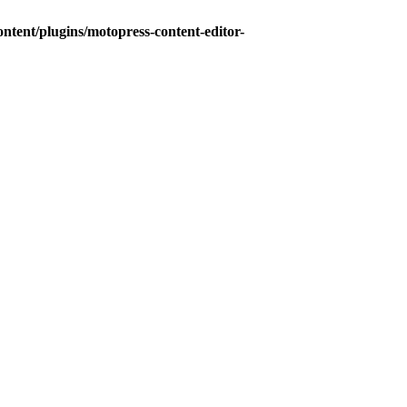
ontent/plugins/motopress-content-editor-