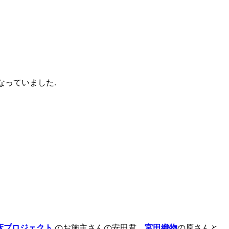
なっていました.
床プロジェクト
のお施主さんの安田君、
宮田織物
の原さんと