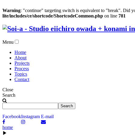
Warning
: "continue" targeting switch is equivalent to "break". Did 
lite/includes/ce/shortcode/ShortcodeCommon.php
on line
781
Menu
Home
About
Projects
Process
Topics
Contact
Close
Search
Facebook
Instagram
E-mail
home
▶