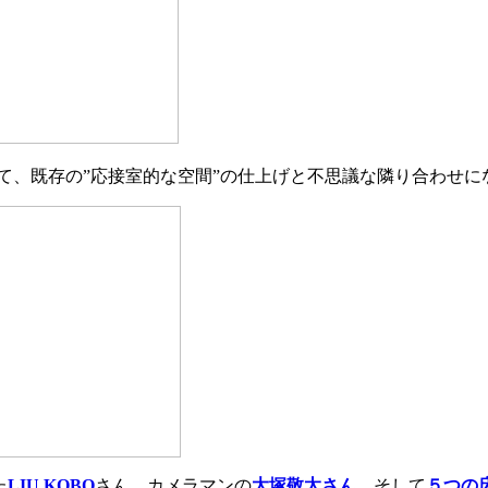
て、既存の”応接室的な空間”の仕上げと不思議な隣り合わせに
た
LIU KOBO
さん、カメラマンの
大塚敬太さん
、そして
５つの