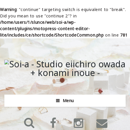
Warning
: "continue" targeting switch is equivalent to "break".
Did you mean to use "continue 2"? in
/home/users/1/slunce/web/soi-a/wp-
content/plugins/motopress-content-editor-
lite/includes/ce/shortcode/ShortcodeCommon.php
on line
781
Menu