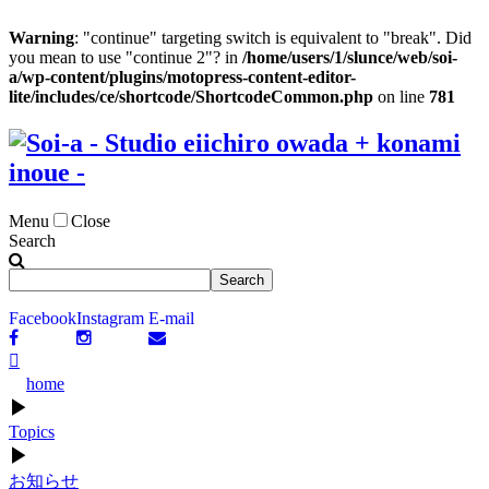
Warning
: "continue" targeting switch is equivalent to "break". Did
you mean to use "continue 2"? in
/home/users/1/slunce/web/soi-
a/wp-content/plugins/motopress-content-editor-
lite/includes/ce/shortcode/ShortcodeCommon.php
on line
781
Menu
Close
Search
Facebook
Instagram
E-mail
home
▶
Topics
▶
お知らせ