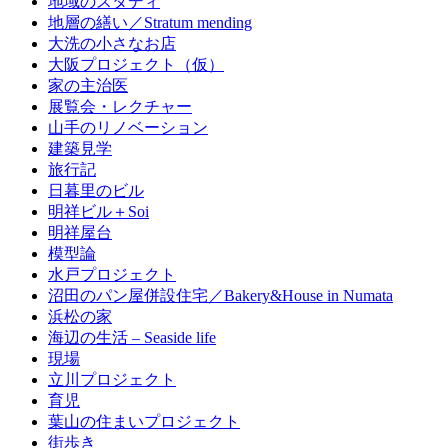
地域のスタディ
地層の繕い／Stratum mending
大洗の小さなお店
大阪プロジェクト（仮）
家の主治医
展覧会・レクチャー
山手のリノベーション
建築見学
旅行記
日暮里のビル
明祥ビル＋Soi
明祥屋台
模型論
水戸プロジェクト
沼田のパン屋併設住宅／Bakery&House in Numata
浜松の家
海辺の生活 – Seaside life
現場
立川プロジェクト
育児
葉山の住まいプロジェクト
街歩き