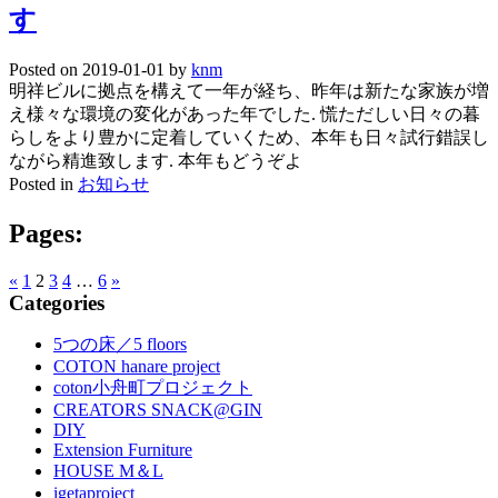
す
Posted on
2019-01-01
by
knm
明祥ビルに拠点を構えて一年が経ち、昨年は新たな家族が増
え様々な環境の変化があった年でした. 慌ただしい日々の暮
らしをより豊かに定着していくため、本年も日々試行錯誤し
ながら精進致します. 本年もどうぞよ
Posted in
お知らせ
Pages:
«
1
2
3
4
…
6
»
Categories
5つの床／5 floors
COTON hanare project
coton小舟町プロジェクト
CREATORS SNACK@GIN
DIY
Extension Furniture
HOUSE M＆L
igetaproject