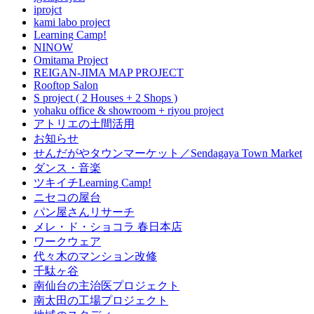
iprojct
kami labo project
Learning Camp!
NINOW
Omitama Project
REIGAN-JIMA MAP PROJECT
Rooftop Salon
S project ( 2 Houses + 2 Shops )
yohaku office & showroom + riyou project
アトリエの土間活用
お知らせ
せんだがやタウンマーケット／Sendagaya Town Market
ダンス・音楽
ツキイチLearning Camp!
ニセコの屋台
パン屋さんリサーチ
メレ・ド・ショコラ 春日本店
ワークウェア
代々木のマンション改修
千駄ヶ谷
南仙台の主治医プロジェクト
南太田の工場プロジェクト