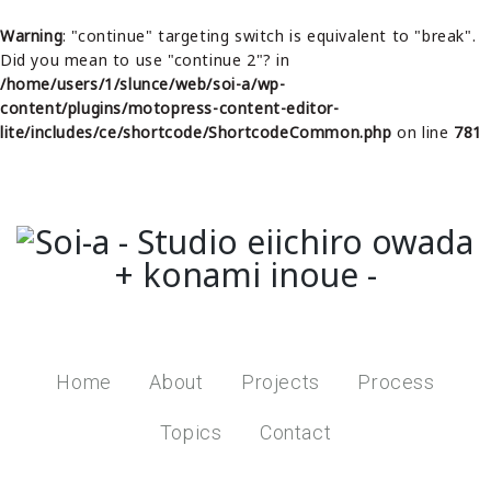
Warning
: "continue" targeting switch is equivalent to "break".
Did you mean to use "continue 2"? in
/home/users/1/slunce/web/soi-a/wp-
content/plugins/motopress-content-editor-
lite/includes/ce/shortcode/ShortcodeCommon.php
on line
781
Home
About
Projects
Process
Topics
Contact