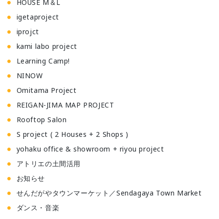
HOUSE M＆L
igetaproject
iprojct
kami labo project
Learning Camp!
NINOW
Omitama Project
REIGAN-JIMA MAP PROJECT
Rooftop Salon
S project ( 2 Houses + 2 Shops )
yohaku office & showroom + riyou project
アトリエの土間活用
お知らせ
せんだがやタウンマーケット／Sendagaya Town Market
ダンス・音楽