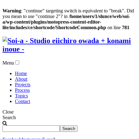
Warning
: "continue" targeting switch is equivalent to "break". Did
you mean to use "continue 2"? in
/home/users/1/slunce/web/soi-
a/wp-content/plugins/motopress-content-editor-
lite/includes/ce/shortcode/ShortcodeCommon.php
on line
781
Menu
Home
About
Projects
Process
Topics
Contact
Close
Search