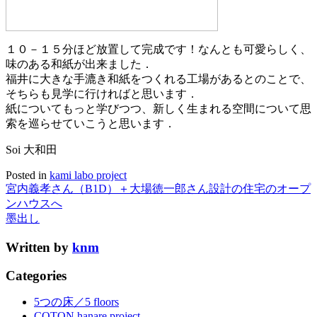
１０－１５分ほど放置して完成です！なんとも可愛らしく、
味のある和紙が出来ました．
福井に大きな手漉き和紙をつくれる工場があるとのことで、
そちらも見学に行ければと思います．
紙についてもっと学びつつ、新しく生まれる空間について思
索を巡らせていこうと思います．
Soi 大和田
Posted in
kami labo project
宮内義孝さん（B1D）＋大場徳一郎さん設計の住宅のオープ
ンハウスへ
墨出し
Written by
knm
Categories
5つの床／5 floors
COTON hanare project