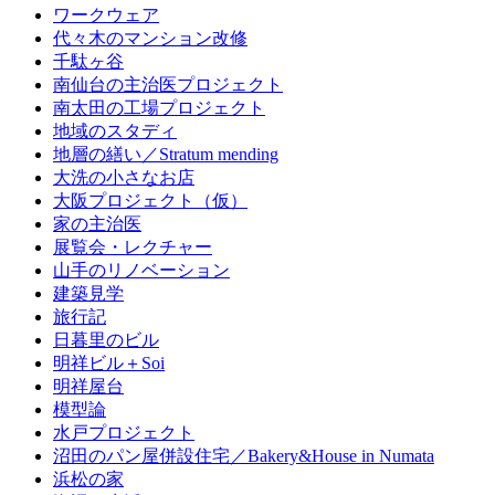
ワークウェア
代々木のマンション改修
千駄ヶ谷
南仙台の主治医プロジェクト
南太田の工場プロジェクト
地域のスタディ
地層の繕い／Stratum mending
大洗の小さなお店
大阪プロジェクト（仮）
家の主治医
展覧会・レクチャー
山手のリノベーション
建築見学
旅行記
日暮里のビル
明祥ビル＋Soi
明祥屋台
模型論
水戸プロジェクト
沼田のパン屋併設住宅／Bakery&House in Numata
浜松の家