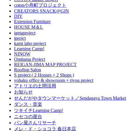
coton小舟町プロジェクト
CREATORS SNACK@GIN
DIY
Extension Furniture
HOUSE M＆L
igetaproject
iprojct
kami labo project
Learning Camp!
NINOW
Omitama Project
REIGAN-JIMA MAP PROJECT
Rooftop Salon
S project ( 2 Houses + 2 Shops )
yohaku office & showroom + riyou project
アトリエの土間活用
お知らせ
せんだがやタウンマーケット／Sendagaya Town Market
ダンス・音楽
ツキイチLearning Camp!
ニセコの屋台
パン屋さんリサーチ
メレ・ド・ショコラ 春日本店