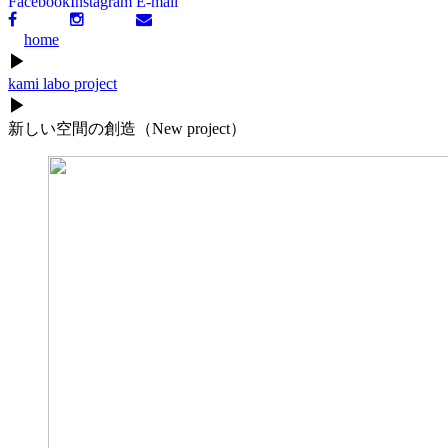
Facebook
Instagram
E-mail
home
▶
kami labo project
▶
新しい空間の創造（New project）