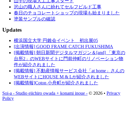
山手の現場大工工事スタート
沢山の職人さんに紛れてセルフビルド工事
春日のチョコレートショップの現場も始まりました
塗装サンプルの確認
Updates
横浜国立大学 円錐会イベント 初出展05
[出演情報] GOOD FRAME CATCH FUKUSHIMA
[掲載情報] 朝日新聞デジタルマガジン＆[and] 「東京の
台所2」のWEBサイトに門前仲町のリノベーション物
件が紹介されました
[掲載情報] 不動産情報サービス会社「at home」さんの
WEBサイトにHOUSE M & Lが紹介されました
[掲載情報]Coton 小舟町が紹介されました
Soi-a - Studio eiichiro owada + konami inoue -
© 2026 •
Privacy
Policy