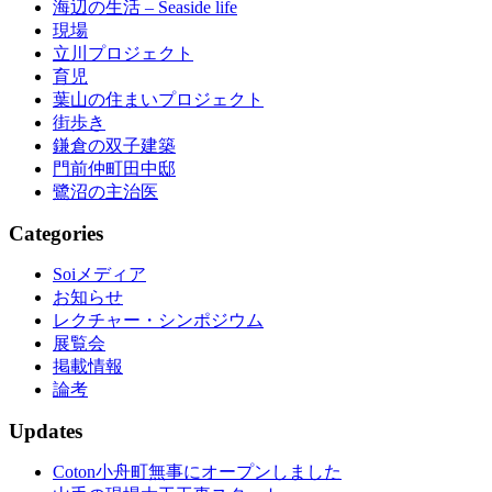
海辺の生活 – Seaside life
現場
立川プロジェクト
育児
葉山の住まいプロジェクト
街歩き
鎌倉の双子建築
門前仲町田中邸
鷺沼の主治医
Categories
Soiメディア
お知らせ
レクチャー・シンポジウム
展覧会
掲載情報
論考
Updates
Coton小舟町無事にオープンしました