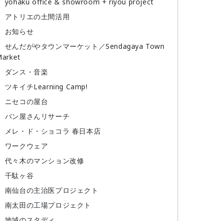
yohaku office & showroom + riyou project
アトリエの土間活用
お知らせ
せんだがやタウンマーケット／Sendagaya Town
arket
ダンス・音楽
ツキイチLearning Camp!
ニセコの屋台
パン屋さんリサーチ
メレ・ド・ショコラ 春日本店
ワークウェア
代々木のマンション改修
千駄ヶ谷
南仙台の主治医プロジェクト
南太田の工場プロジェクト
地域のスタディ