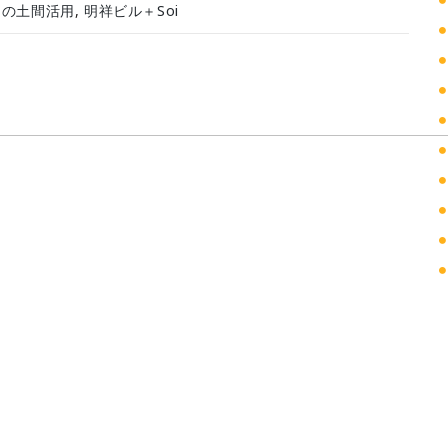
エの土間活用
,
明祥ビル＋Soi