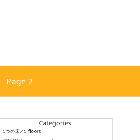
Page 2
Categories
5つの床／5 floors