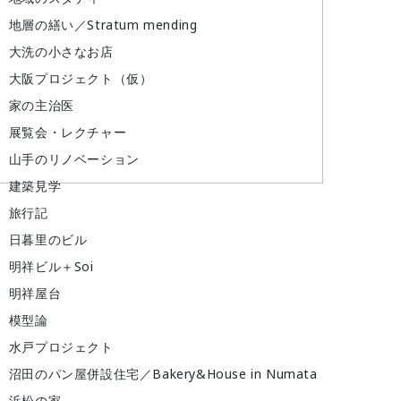
地層の繕い／Stratum mending
大洗の小さなお店
大阪プロジェクト（仮）
家の主治医
展覧会・レクチャー
山手のリノベーション
建築見学
旅行記
日暮里のビル
明祥ビル＋Soi
明祥屋台
模型論
水戸プロジェクト
沼田のパン屋併設住宅／Bakery&House in Numata
浜松の家