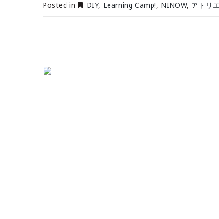
Posted in
DIY
,
Learning Camp!
,
NINOW
,
アトリ