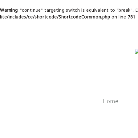
Warning
: "continue" targeting switch is equivalent to "break".
lite/includes/ce/shortcode/ShortcodeCommon.php
on line
781
Home