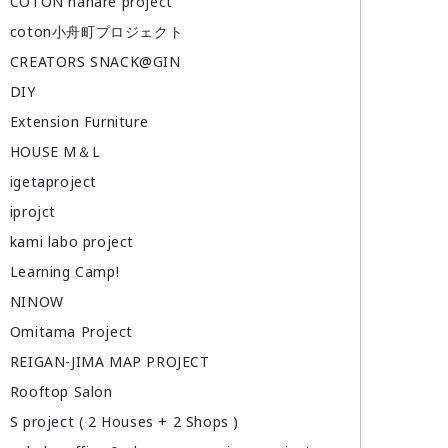
COTON hanare project
coton小舟町プロジェクト
CREATORS SNACK@GIN
DIY
Extension Furniture
HOUSE M＆L
igetaproject
iprojct
kami labo project
Learning Camp!
NINOW
Omitama Project
REIGAN-JIMA MAP PROJECT
Rooftop Salon
S project ( 2 Houses + 2 Shops )