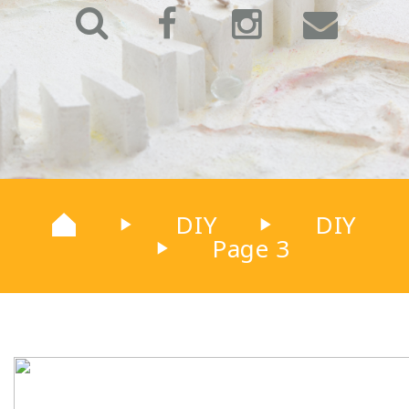
DIY
DIY
▶
▶
Page 3
▶