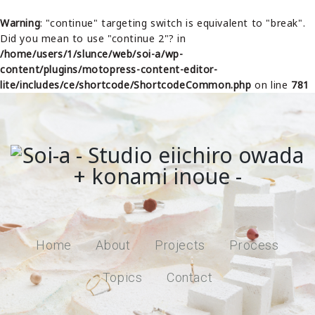
Warning
: "continue" targeting switch is equivalent to "break".
Did you mean to use "continue 2"? in
/home/users/1/slunce/web/soi-a/wp-
content/plugins/motopress-content-editor-
lite/includes/ce/shortcode/ShortcodeCommon.php
on line
781
Home
About
Projects
Process
Topics
Contact