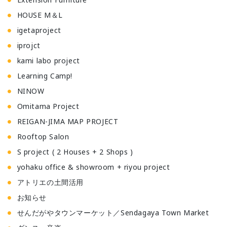
HOUSE M＆L
igetaproject
iprojct
kami labo project
Learning Camp!
NINOW
Omitama Project
REIGAN-JIMA MAP PROJECT
Rooftop Salon
S project ( 2 Houses + 2 Shops )
yohaku office & showroom + riyou project
アトリエの土間活用
お知らせ
せんだがやタウンマーケット／Sendagaya Town Market