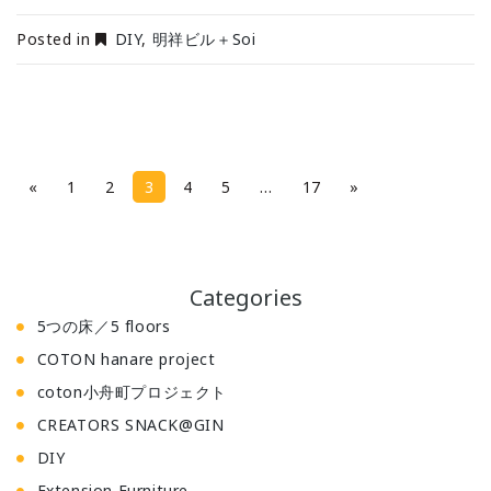
Posted in
DIY
,
明祥ビル＋Soi
P
«
1
2
3
4
5
…
17
»
a
g
e
Categories
s
5つの床／5 floors
:
COTON hanare project
coton小舟町プロジェクト
CREATORS SNACK@GIN
DIY
Extension Furniture