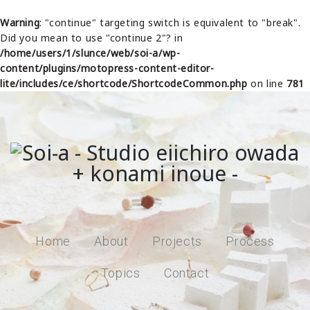
Warning
: "continue" targeting switch is equivalent to "break".
Did you mean to use "continue 2"? in
/home/users/1/slunce/web/soi-a/wp-
content/plugins/motopress-content-editor-
lite/includes/ce/shortcode/ShortcodeCommon.php
on line
781
Home
About
Projects
Process
Topics
Contact