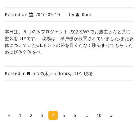
Posted on
2016-09-10
by
Knm
本日は、５つの床プロジェクト の塗装WSでお施主さんと共に
塗装をDIYです. 現場は、吊戸棚が設置されていました.また躯
体についていたGLボンドの跡を目立たなく馴染ませてもらうた
めに躯体全体をペ
Posted in
5つの床／5 floors
,
DIY
,
現場
P
«
1
2
3
4
5
6
…
10
»
a
g