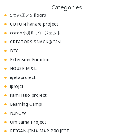
e
Categories
s
5つの床／5 floors
:
COTON hanare project
coton小舟町プロジェクト
CREATORS SNACK@GIN
DIY
Extension Furniture
HOUSE M＆L
igetaproject
iprojct
kami labo project
Learning Camp!
NINOW
Omitama Project
REIGAN-JIMA MAP PROJECT