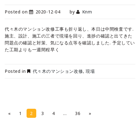
Posted on
2020-12-04
by
Knm
代々木のマンション改修工事も折り返し、本日は中間検査です.
施主、設計、施工の三者で現場を回り、進捗の確認と出てきた
問題点の確認と対策、気になる点等を確認しました. 予定してい
た工期よりも一週間程早く
Posted in
代々木のマンション改修
,
現場
P
«
1
2
3
4
…
36
»
a
g