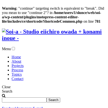
Warning
: "continue" targeting switch is equivalent to "break". Did
you mean to use "continue 2"? in
/home/users/1/slunce/web/soi-
a/wp-content/plugins/motopress-content-editor-
lite/includes/ce/shortcode/ShortcodeCommon.php
on line
781
Menu
Home
About
Projects
Process
Topics
Contact
Close
Search