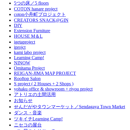
5つの床／5 floors
COTON hanare project
coton小舟町プロジェクト
CREATORS SNACK@GIN
DIY
Extension Furniture
HOUSE M＆L
igetaproject
iprojct
kami labo project
Learning Camp!
NINOW
Omitama Project
REIGAN-JIMA MAP PROJECT
Rooftop Salon
S project ( 2 Houses + 2 Shops )
yohaku office & showroom + riyou project
アトリエの土間活用
お知らせ
せんだがやタウンマーケット／Sendagaya Town Market
ダンス・音楽
ツキイチLearning Camp!
ニセコの屋台