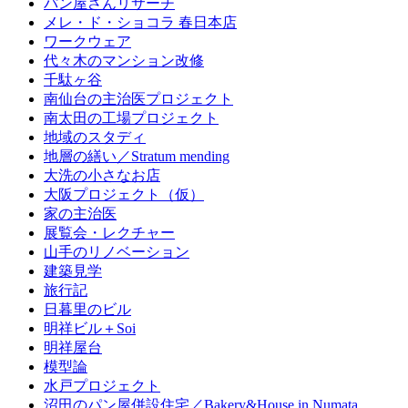
パン屋さんリサーチ
メレ・ド・ショコラ 春日本店
ワークウェア
代々木のマンション改修
千駄ヶ谷
南仙台の主治医プロジェクト
南太田の工場プロジェクト
地域のスタディ
地層の繕い／Stratum mending
大洗の小さなお店
大阪プロジェクト（仮）
家の主治医
展覧会・レクチャー
山手のリノベーション
建築見学
旅行記
日暮里のビル
明祥ビル＋Soi
明祥屋台
模型論
水戸プロジェクト
沼田のパン屋併設住宅／Bakery&House in Numata