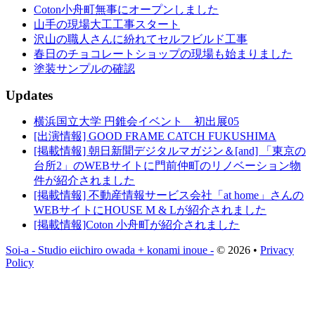
Coton小舟町無事にオープンしました
山手の現場大工工事スタート
沢山の職人さんに紛れてセルフビルド工事
春日のチョコレートショップの現場も始まりました
塗装サンプルの確認
Updates
横浜国立大学 円錐会イベント 初出展05
[出演情報] GOOD FRAME CATCH FUKUSHIMA
[掲載情報] 朝日新聞デジタルマガジン＆[and] 「東京の
台所2」のWEBサイトに門前仲町のリノベーション物
件が紹介されました
[掲載情報] 不動産情報サービス会社「at home」さんの
WEBサイトにHOUSE M & Lが紹介されました
[掲載情報]Coton 小舟町が紹介されました
Soi-a - Studio eiichiro owada + konami inoue -
© 2026 •
Privacy
Policy