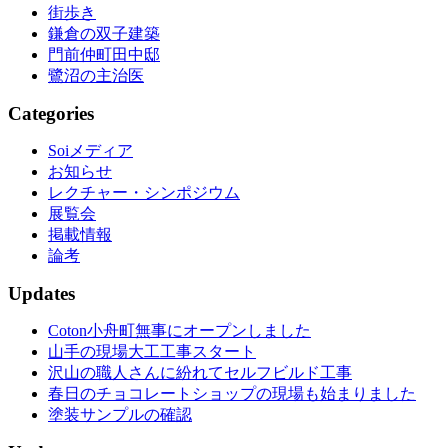
街歩き
鎌倉の双子建築
門前仲町田中邸
鷺沼の主治医
Categories
Soiメディア
お知らせ
レクチャー・シンポジウム
展覧会
掲載情報
論考
Updates
Coton小舟町無事にオープンしました
山手の現場大工工事スタート
沢山の職人さんに紛れてセルフビルド工事
春日のチョコレートショップの現場も始まりました
塗装サンプルの確認