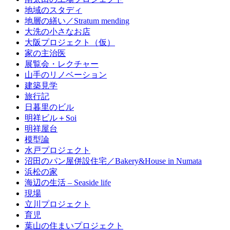
地域のスタディ
地層の繕い／Stratum mending
大洗の小さなお店
大阪プロジェクト（仮）
家の主治医
展覧会・レクチャー
山手のリノベーション
建築見学
旅行記
日暮里のビル
明祥ビル＋Soi
明祥屋台
模型論
水戸プロジェクト
沼田のパン屋併設住宅／Bakery&House in Numata
浜松の家
海辺の生活 – Seaside life
現場
立川プロジェクト
育児
葉山の住まいプロジェクト