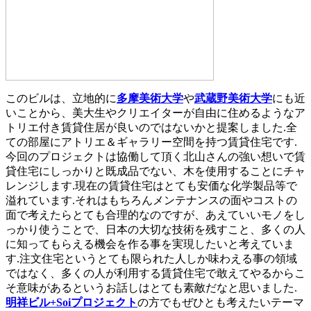
このビルは、立地的に
多摩美術大学
や
武蔵野美術大学
にも近
いことから、美大生やクリエイターが自由に住めるようなア
トリエ付き賃貸住居が良いのではないかと提案しました.全
ての部屋にアトリエ＆ギャラリー空間を持つ賃貸住宅です.
今回のプロジェクトは協働して頂く北山さんの強い想いで賃
貸住宅にしっかりと既成品でない、木を使用することにチャ
レンジします.現在の賃貸住宅はとても安価な化学製品等で
溢れています.それはもちろんメンテナンスの面やコストの
面で考えたらとても合理的なのですが、あえていいモノをし
っかり使うことで、日本の大切な技術を残すこと、多くの人
に知ってもらえる機会を作る事を実現したいと考えていま
す.注文住宅というとても限られた人しか味わえる事の領域
ではなく、多くの人が利用する賃貸住宅で敢えてやるからこ
そ意味があるというお話しはとても素敵だなと思いました.
明祥ビル+Soiプロジェクト
の方でもぜひとも考えたいテーマ