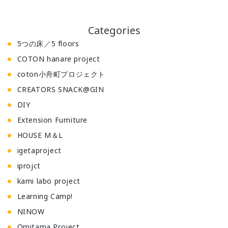
Categories
5つの床／5 floors
COTON hanare project
coton小舟町プロジェクト
CREATORS SNACK@GIN
DIY
Extension Furniture
HOUSE M＆L
igetaproject
iprojct
kami labo project
Learning Camp!
NINOW
Omitama Project