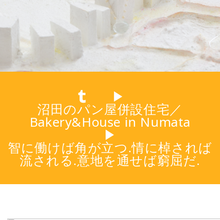
▶
沼田のパン屋併設住宅／
Bakery&House in Numata
▶
智に働けば角が立つ.情に棹されば
流される.意地を通せば窮屈だ.