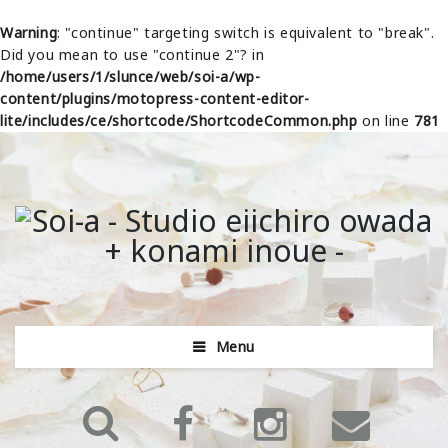
Warning
: "continue" targeting switch is equivalent to "break".
Did you mean to use "continue 2"? in
/home/users/1/slunce/web/soi-a/wp-
content/plugins/motopress-content-editor-
lite/includes/ce/shortcode/ShortcodeCommon.php
on line
781
Menu