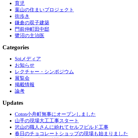
育児
葉山の住まいプロジェクト
街歩き
鎌倉の双子建築
門前仲町田中邸
鷺沼の主治医
Categories
Soiメディア
お知らせ
レクチャー・シンポジウム
展覧会
掲載情報
論考
Updates
Coton小舟町無事にオープンしました
山手の現場大工工事スタート
沢山の職人さんに紛れてセルフビルド工事
春日のチョコレートショップの現場も始まりました