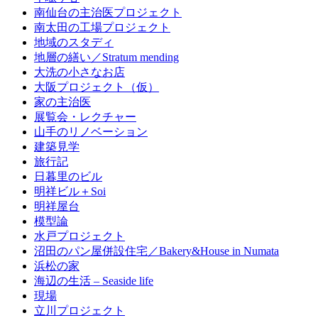
南仙台の主治医プロジェクト
南太田の工場プロジェクト
地域のスタディ
地層の繕い／Stratum mending
大洗の小さなお店
大阪プロジェクト（仮）
家の主治医
展覧会・レクチャー
山手のリノベーション
建築見学
旅行記
日暮里のビル
明祥ビル＋Soi
明祥屋台
模型論
水戸プロジェクト
沼田のパン屋併設住宅／Bakery&House in Numata
浜松の家
海辺の生活 – Seaside life
現場
立川プロジェクト