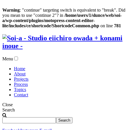
Warning
: "continue" targeting switch is equivalent to "break". Did
you mean to use "continue 2"? in
/home/users/1/slunce/web/soi-
a/wp-content/plugins/motopress-content-editor-
lite/includes/ce/shortcode/ShortcodeCommon.php
on line
781
Menu
Home
About
Projects
Process
Topics
Contact
Close
Search