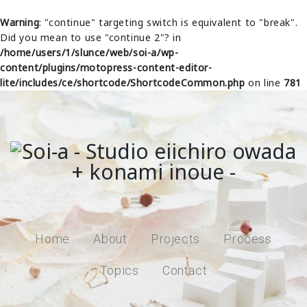
Warning
: "continue" targeting switch is equivalent to "break".
Did you mean to use "continue 2"? in
/home/users/1/slunce/web/soi-a/wp-
content/plugins/motopress-content-editor-
lite/includes/ce/shortcode/ShortcodeCommon.php
on line
781
Home
About
Projects
Process
Topics
Contact