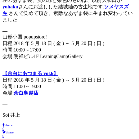
左のあずま袋、奥の赤と茶色のものは、以前大和田が
yohaku
さんにお渡しした結城紬の古生地です.
ソメヤスズ
キ
さんで染めて頂き、素敵なあずま袋に生まれ変わってい
ました.
—
山形小国 popupstore!
日程:2018 年 5 月 18 日 ( 金 ) ～ 5 月 20 日 ( 日 )
時間:10:00～17:00
会場:明祥ビル1F LeaningCampGallery
—
【余白にあつまる vol.6】
日程:2018 年 5 月 18 日 ( 金 ) ～ 5 月 20 日 ( 日 )
時間:11:00～19:00
会場:
余白鳥越店
—
Soi 井上
Share
0
Share
0