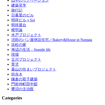
山手のリノベーション
建築見学
旅行記
日暮里のビル
明祥ビル＋Soi
明祥屋台
模型論
水戸プロジェクト
沼田のパン屋併設住宅／Bakery&House in Numata
浜松の家
海辺の生活 – Seaside life
現場
立川プロジェクト
育児
葉山の住まいプロジェクト
街歩き
鎌倉の双子建築
門前仲町田中邸
鷺沼の主治医
Categories