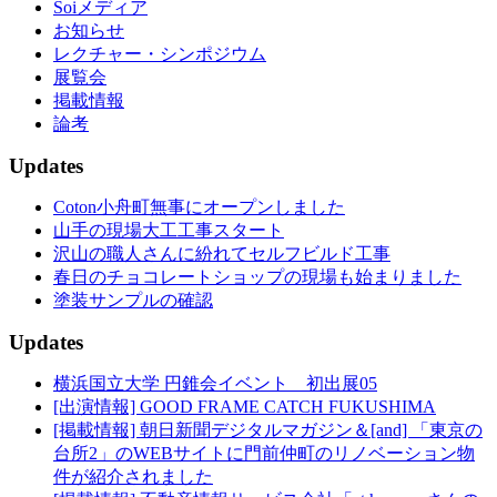
Soiメディア
お知らせ
レクチャー・シンポジウム
展覧会
掲載情報
論考
Updates
Coton小舟町無事にオープンしました
山手の現場大工工事スタート
沢山の職人さんに紛れてセルフビルド工事
春日のチョコレートショップの現場も始まりました
塗装サンプルの確認
Updates
横浜国立大学 円錐会イベント 初出展05
[出演情報] GOOD FRAME CATCH FUKUSHIMA
[掲載情報] 朝日新聞デジタルマガジン＆[and] 「東京の
台所2」のWEBサイトに門前仲町のリノベーション物
件が紹介されました