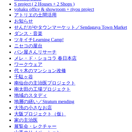
S project ( 2 Houses + 2 Shops )
yohaku office & showroom + riyou project
アトリエの土間活用
お知らせ
せんだがやタウンマーケット／Sendagaya Town Market
ダンス・音楽
ツキイチLearning Camp!
ニセコの屋台
パン屋さんリサーチ
メレ・ド・ショコラ 春日本店
ワークウェア
代々木のマンション改修
千駄ヶ谷
南仙台の主治医プロジェクト
南太田の工場プロジェクト
地域のスタディ
地層の繕い／Stratum mending
大洗の小さなお店
大阪プロジェクト（仮）
家の主治医
展覧会・レクチャー