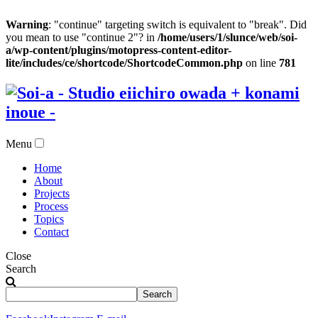
Warning
: "continue" targeting switch is equivalent to "break". Did
you mean to use "continue 2"? in
/home/users/1/slunce/web/soi-
a/wp-content/plugins/motopress-content-editor-
lite/includes/ce/shortcode/ShortcodeCommon.php
on line
781
Menu
Home
About
Projects
Process
Topics
Contact
Close
Search