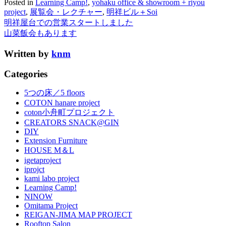
Posted in
Learning Camp!
,
yohaku office & showroom + riyou
project
,
展覧会・レクチャー
,
明祥ビル＋Soi
明祥屋台での営業スタートしました
山菜飯会もあります
Written by
knm
Categories
5つの床／5 floors
COTON hanare project
coton小舟町プロジェクト
CREATORS SNACK@GIN
DIY
Extension Furniture
HOUSE M＆L
igetaproject
iprojct
kami labo project
Learning Camp!
NINOW
Omitama Project
REIGAN-JIMA MAP PROJECT
Rooftop Salon